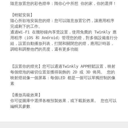
隨意放置您的彩色燈串：隋你心中所想 你的家，你的選擇！

【輕鬆安裝】

隨心所欲地安裝您的燈：您可以隨意放置它們，讓應用程序
完成剩下的工作。

通過Wi-Fi 在幾秒鐘內享受設置，使用免費的 Twinkly 應
用程序（iOS 和 Android）管理您的燈，對多個設備進行分
組，設置自動播放列表，打開和關閉您的燈，應用計時器，
調暗和調整他們的亮度，還有更多功能

【設置你的燈光】您可以通過Twinkly APP輕鬆設置，映射
每個燈泡的確切位置並獲得裝飾的 2D 或 3D 佈局。 您的
映射燈就像一個屏幕：每個LED 都是一個可以單獨控制的像
素

【播放高級效果】

你可從圖庫中選擇各種預製效果，或下載新效果。 您也可以
編輯其參數