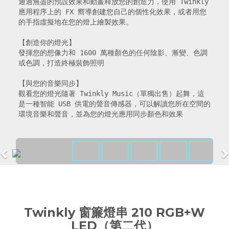
通過無盡的預設效果和動畫釋放您的創造力，使用 Twinkly 
應用程序上的 FX 嚮導創建您自己的個性化效果，或者用您
的手指虛擬地在您的燈上繪製效果。

【創造你的燈光】

發揮您的想像力和 1600 萬種顏色的任何陰影、漸變、色調
或色調，打造終極裝飾照明

【與您的音樂同步】

觀看您的燈光隨著 Twinkly Music（單獨出售）起舞，這
是一種智能 USB 供電的聲音傳感器，可以解讀您所在空間的
環境音樂和聲音，並為您的燈光應用同步顏色和效果
Twinkly 窗簾燈串 210 RGB+W
LED（第二代）