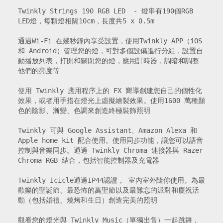
Twinkly Strings 190 RGB LED  - 燈串有190個RGB 
LED燈，每顆燈相隔10cm，長度共5 x 0.5m

通過Wi-Fi 在幾秒鐘內享受設置，使用Twinkly APP（iOS 
和 Android）管理您的燈，可對多個設備進行分組，設置自
動播放列表，打開和關閉您的燈，應用計時器，調暗和調整
他們的亮度等

使用 Twinkly 應用程序上的 FX 嚮導創建您自己的個性化
效果，或者用手指在燈光上虛擬繪製效果。使用1600 萬種顏
色的陰影、漸變、色調來創造終極裝飾照明

Twinkly 可與 Google Assistant、Amazon Alexa 和 
Apple home kit 配合使用。使用同步功能，讓您可以語音
控制與音樂同步。通過 Twinkly Chroma 連接器與 Razer 
Chroma RGB 結合，包括智能控制器及充電器

Twinkly Icicle通過IP44認證， 室內室外隨你使用。為最
歡樂的聖誕節、最恐怖的萬聖節以及最難忘的派對和慶祝活
動（包括婚禮、燒烤和生日）創造完美的照明

觀看您的燈光與 Twinkly Music（單獨出售）一起跳舞，