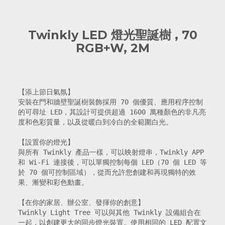
Twinkly LED 燈光聖誕樹 , 70
RGB+W, 2M
【添上節日氣氛】

安裝在門和牆壁聖誕樹裝飾採用 70 個優質、應用程序控制
的可尋址 LED，其設計可提供超過 1600 萬種顏色的非凡亮
度和色彩質量，以及從暖白到冷白的全範圍白光。

【設置你的燈光】

與所有 Twinkly 產品一樣，可以映射燈串，Twinkly APP
和 Wi-Fi 連接後，可以單獨控制每個 LED（70 個 LED 等
於 70 個可控制區域），從而允許您創建和再現獨特的效
果、漸變和彩色動畫。

【在你的家居、辦公室、發揮你的創意】

Twinkly Light Tree 可以與其他 Twinkly 設備組合在
一起，以創建更大的同步燈光裝置。使用相同的 LED 配置文