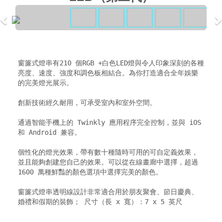
窗簾式燈串有210 個RGB +白色LED燈與令人印象深刻的各種
亮度、速度、強度和調色板相結合。為你打造適合全年娛樂
的完美燈光展示。

創新技術經久耐用，可承受室內和室外空間。

通過智能手機上的 Twinkly 應用程序完全控制，並與 iOS 
和 Android 兼容。

個性化的燈光效果，帶有數十種隨時可用的可自定義效果，
並且能夠創建您自己的效果。可以從在線畫廊中選擇，超過 
1600 萬種鮮豔的顏色選項中選擇完美的顏色。

窗簾式燈串透明線設計非常適合用於朋友聚會、節日慶典、
婚禮和假期的裝飾； 尺寸（長 x 寬）：7 x 5 英尺