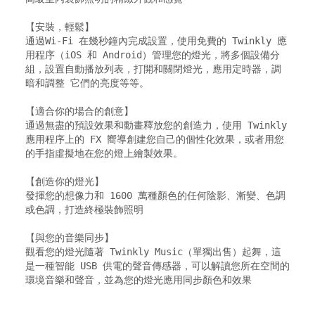
【安裝，輕鬆】

通過Wi-Fi 在幾秒鐘內完成設置，使用免費的 Twinkly 應
用程序（iOS 和 Android）管理您的燈光，將多個設備分
組，設置自動播放列表，打開和關閉燈光，應用定時器，調
暗和調整 它們的亮度等等。

【適合你的場合的創意】

通過無盡的預設效果和動畫釋放您的創造力，使用 Twinkly 
應用程序上的 FX 嚮導創建您自己的個性化效果，或者用您
的手指虛擬地在您的燈上繪製效果。

【創造你的燈光】

發揮您的想像力和 1600 萬種顏色的任何陰影、漸變、色調
或色調，打造終極裝飾照明

【與您的音樂同步】

觀看您的燈光隨著 Twinkly Music（單獨出售）起舞，這
是一種智能 USB 供電的聲音傳感器，可以解讀您所在空間的
環境音樂和聲音，並為您的燈光應用同步顏色和效果