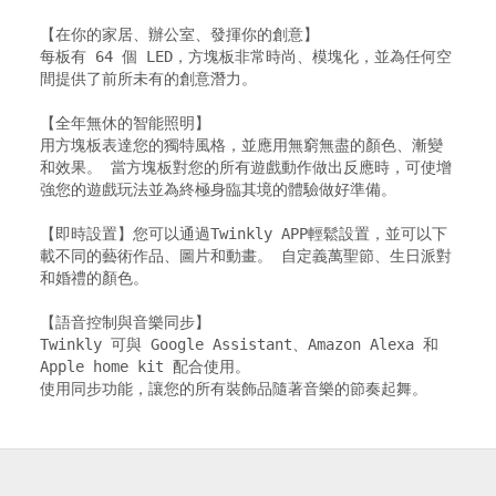
【在你的家居、辦公室、發揮你的創意】

每板有 64 個 LED，方塊板非常時尚、模塊化，並為任何空
間提供了前所未有的創意潛力。

【全年無休的智能照明】

用方塊板表達您的獨特風格，並應用無窮無盡的顏色、漸變
和效果。 當方塊板對您的所有遊戲動作做出反應時，可使增
強您的遊戲玩法並為終極身臨其境的體驗做好準備。 

【即時設置】您可以通過Twinkly APP輕鬆設置，並可以下
載不同的藝術作品、圖片和動畫。 自定義萬聖節、生日派對
和婚禮的顏色。

【語音控制與音樂同步】

Twinkly 可與 Google Assistant、Amazon Alexa 和 
Apple home kit 配合使用。

使用同步功能，讓您的所有裝飾品隨著音樂的節奏起舞。