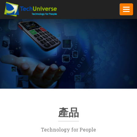
">
Togg
navi
產品
Technology for People